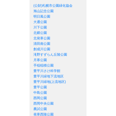
札幌市の公園一覧
(公財)札幌市公園緑化協会
旭山記念公園
明日風公園
大通公園
川下公園
北郷公園
北発寒公園
清田南公園
創成川公園
滝野すずらん丘陵公園
月寒公園
手稲稲積公園
豊平川さけ科学館
豊平川緑地下流地区
豊平川緑地(上流地区)
豊平公園
中島公園
西岡公園
西岡中央公園
農試公園
発寒西陵公園