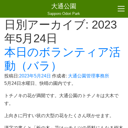
大通公園
Sapporo Odori Park
日別アーカイブ:
2023
年5月24日
本日のボランティア活
動（バラ）
投稿日:
2023年5月24日
作成者:
大通公園管理事務所
5月24日水曜日、快晴の園内です。
トチノキの花が満開です。大通公園のトチノキは大木で
す。
上向きに円すい状の大型の花をたくさん咲かせます。
漢字で書くと「栃の木」花はハチミツの原料にもなる樹木