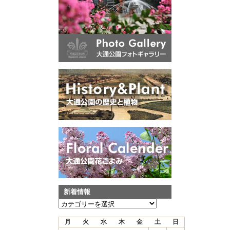
新着情報
新
着
月
火
水
木
金
土
日
情