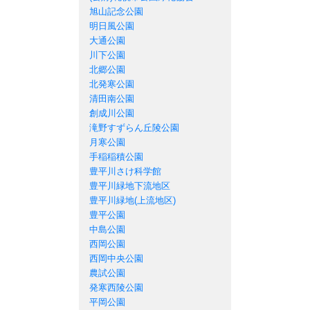
旭山記念公園
明日風公園
大通公園
川下公園
北郷公園
北発寒公園
清田南公園
創成川公園
滝野すずらん丘陵公園
月寒公園
手稲稲積公園
豊平川さけ科学館
豊平川緑地下流地区
豊平川緑地(上流地区)
豊平公園
中島公園
西岡公園
西岡中央公園
農試公園
発寒西陵公園
平岡公園