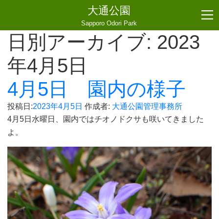
大通公園
Sapporo Odori Park
日別アーカイブ:
2023
年4月5日
4月5日 園内の様子
投稿日:
2023年4月5日
作成者:
大通公園管理事務所
4月5日水曜日、園内ではチオノドクサも咲いてきました
よ。