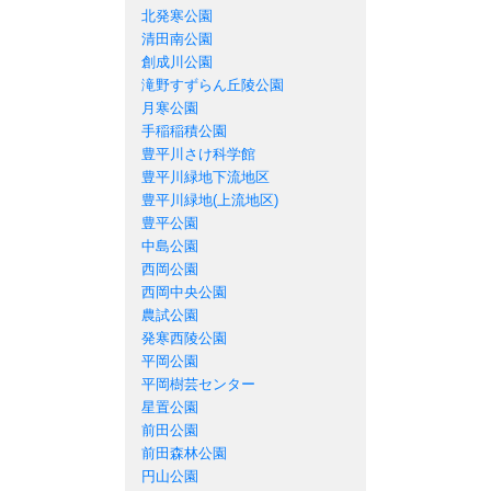
北発寒公園
清田南公園
創成川公園
滝野すずらん丘陵公園
月寒公園
手稲稲積公園
豊平川さけ科学館
豊平川緑地下流地区
豊平川緑地(上流地区)
豊平公園
中島公園
西岡公園
西岡中央公園
農試公園
発寒西陵公園
平岡公園
平岡樹芸センター
星置公園
前田公園
前田森林公園
円山公園