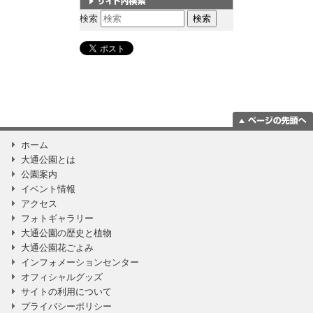
サイト内検索
検索
ページの一番上
ホーム
に移動
大通公園とは
公園案内
イベント情報
アクセス
フォトギャラリー
大通公園の歴史と植物
大通公園花ごよみ
インフォメーションセンター
オフィシャルグッズ
サイトの利用について
プライバシーポリシー