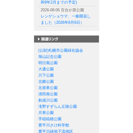
和9年2月までの予定)
2026-08-06 百合が原公園
レンゲショウマ、一株開花し
ました（2026年8月6日）
札幌市の公園一覧
(公財)札幌市公園緑化協会
旭山記念公園
明日風公園
大通公園
川下公園
北郷公園
北発寒公園
清田南公園
創成川公園
滝野すずらん丘陵公園
月寒公園
手稲稲積公園
豊平川さけ科学館
豊平川緑地下流地区