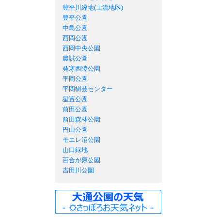
豊平川緑地(上流地区)
豊平公園
中島公園
西岡公園
西岡中央公園
農試公園
発寒西陵公園
平岡公園
平岡樹芸センター
星置公園
前田公園
前田森林公園
円山公園
モエレ沼公園
山口緑地
百合が原公園
吉田川公園