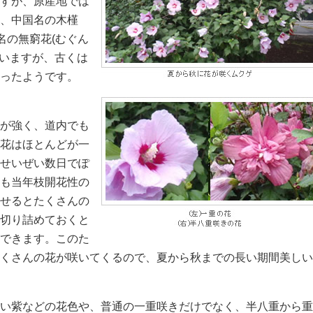
すが、原産地では
、中国名の木槿
名の無窮花(むぐん
ていますが、古くは
ったようです。
が強く、道内でも
花はほとんどが一
せいぜい数日でぽ
も当年枝開花性の
せるとたくさんの
切り詰めておくと
できます。このた
くさんの花が咲いてくるので、夏から秋までの長い期間美しい
い紫などの花色や、普通の一重咲きだけでなく、半八重から重