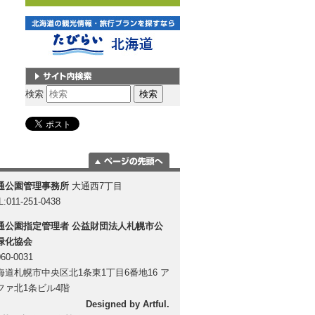
サイト内検索
検索
ページの一番上
通公園管理事務所
大通西7丁目
に移動
L:011-251-0438
通公園指定管理者
公益財団法人札幌市公
緑化協会
60-0031
海道札幌市中央区北1条東1丁目6番地16 ア
ファ北1条ビル4階
Designed by
Artful
.