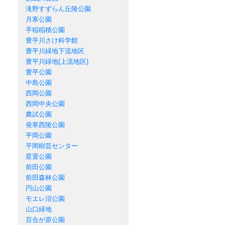
滝野すずらん丘陵公園
月寒公園
手稲稲積公園
豊平川さけ科学館
豊平川緑地下流地区
豊平川緑地(上流地区)
豊平公園
中島公園
西岡公園
西岡中央公園
農試公園
発寒西陵公園
平岡公園
平岡樹芸センター
星置公園
前田公園
前田森林公園
円山公園
モエレ沼公園
山口緑地
百合が原公園