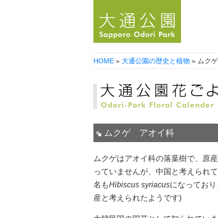
HOME
»
大通公園の歴史と植物
» ムク
ムクゲ アオ
ムクゲ アオイ科
ムクゲはアオイ科の落葉樹で、原産
っていませんが、中国と考えられて
名も
Hibiscus syriacus
になっており
産と考えられたようです)