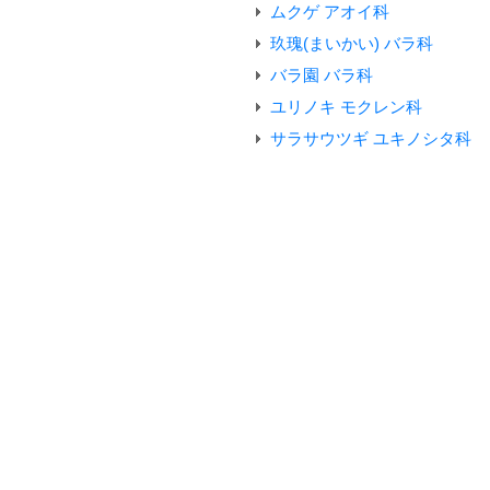
ムクゲ アオイ科
玖瑰(まいかい) バラ科
バラ園 バラ科
ユリノキ モクレン科
サラサウツギ ユキノシタ科