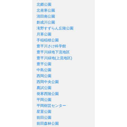
北郷公園
北発寒公園
清田南公園
創成川公園
滝野すずらん丘陵公園
月寒公園
手稲稲積公園
豊平川さけ科学館
豊平川緑地下流地区
豊平川緑地(上流地区)
豊平公園
中島公園
西岡公園
西岡中央公園
農試公園
発寒西陵公園
平岡公園
平岡樹芸センター
星置公園
前田公園
前田森林公園