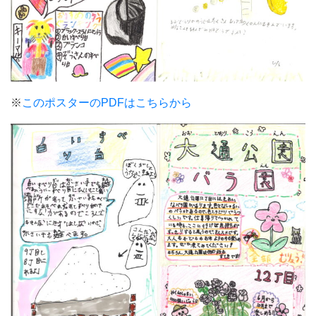
※
このポスターのPDFはこちらから