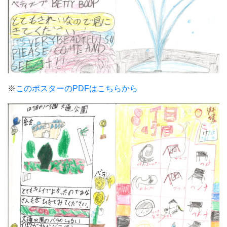
※
このポスターのPDFはこちらから