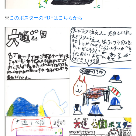
※
このポスターのPDFはこちらから