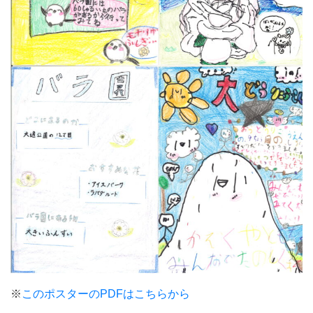
※
このポスターのPDFはこちらから