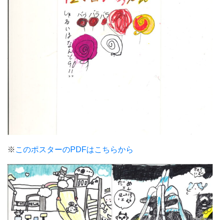
※
このポスターのPDFはこちらから