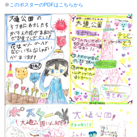
※
このポスターのPDFはこちらから