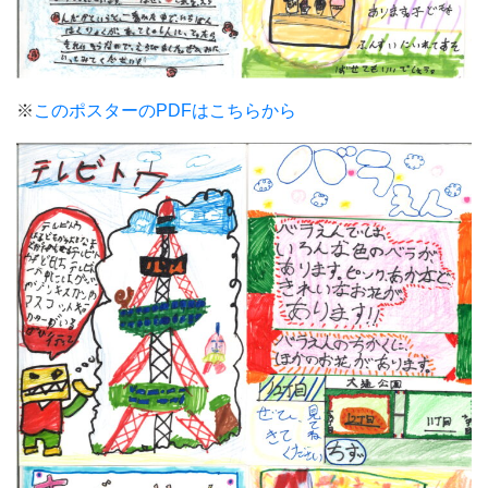
※
このポスターのPDFはこちらから