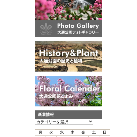
新着情報
新
着
月
火
水
木
金
土
日
情