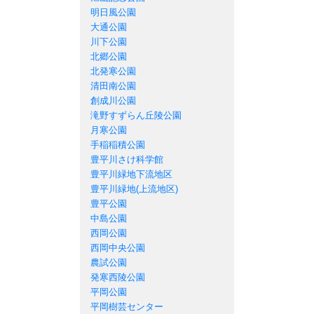
明日風公園
大通公園
川下公園
北郷公園
北発寒公園
清田南公園
創成川公園
滝野すずらん丘陵公園
月寒公園
手稲稲積公園
豊平川さけ科学館
豊平川緑地下流地区
豊平川緑地(上流地区)
豊平公園
中島公園
西岡公園
西岡中央公園
農試公園
発寒西陵公園
平岡公園
平岡樹芸センター