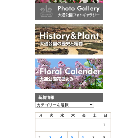
新着情報
新
着
月
火
水
木
金
土
日
情
報
1
2
3
4
5
6
7
8