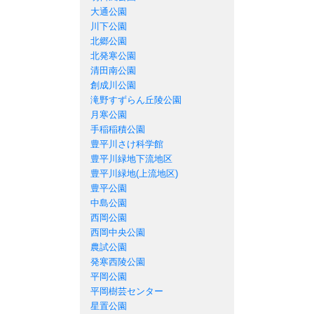
大通公園
川下公園
北郷公園
北発寒公園
清田南公園
創成川公園
滝野すずらん丘陵公園
月寒公園
手稲稲積公園
豊平川さけ科学館
豊平川緑地下流地区
豊平川緑地(上流地区)
豊平公園
中島公園
西岡公園
西岡中央公園
農試公園
発寒西陵公園
平岡公園
平岡樹芸センター
星置公園