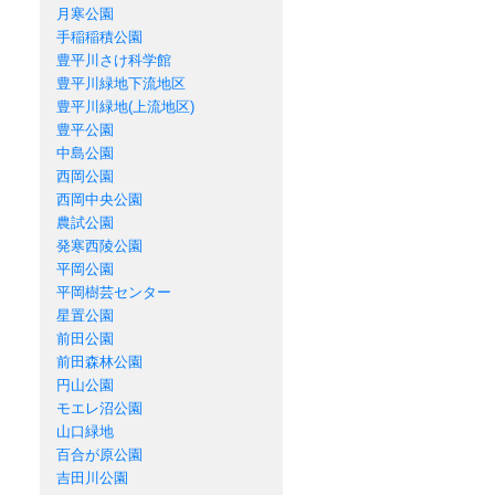
月寒公園
手稲稲積公園
豊平川さけ科学館
豊平川緑地下流地区
豊平川緑地(上流地区)
豊平公園
中島公園
西岡公園
西岡中央公園
農試公園
発寒西陵公園
平岡公園
平岡樹芸センター
星置公園
前田公園
前田森林公園
円山公園
モエレ沼公園
山口緑地
百合が原公園
吉田川公園