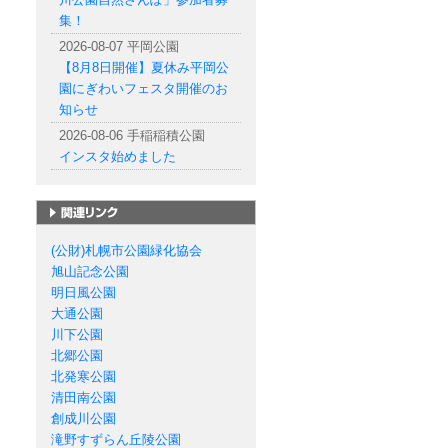
集！
2026-08-07 平岡公園
【8月8日開催】夏休み平岡公
園にぎわいフェスタ開催のお
知らせ
2026-08-06 手稲稲積公園
インスタ始めました
札幌市の公園一覧
(公財)札幌市公園緑化協会
旭山記念公園
明日風公園
大通公園
川下公園
北郷公園
北発寒公園
清田南公園
創成川公園
滝野すずらん丘陵公園