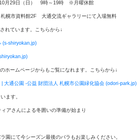
10月29日（日） 9時～19時 ※月曜休館
目札幌市資料館2F 大通交流ギャラリーにて入場無料
されています。こちらから↓
iryokan.jp)
ryokan.jp)
のホームページからもご覧になれます。こちらから↓
大通公園 -公益 財団法人 札幌市公園緑化協会 (odori-park.jp)
ています。
ンティアさんによる冬囲いの準備が始まり
バラ園にて今シーズン最後のバラもお楽しみください。