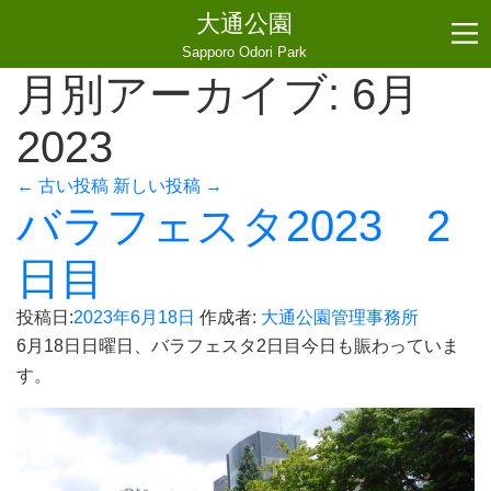
大通公園
Sapporo Odori Park
月別アーカイブ:
6月
2023
←
古い投稿
新しい投稿
→
バラフェスタ2023 2
日目
投稿日:
2023年6月18日
作成者:
大通公園管理事務所
6月18日日曜日、バラフェスタ2日目今日も賑わっていま
す。