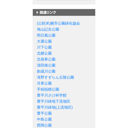
札幌市の公園一覧
(公財)札幌市公園緑化協会
旭山記念公園
明日風公園
大通公園
川下公園
北郷公園
北発寒公園
清田南公園
創成川公園
滝野すずらん丘陵公園
月寒公園
手稲稲積公園
豊平川さけ科学館
豊平川緑地下流地区
豊平川緑地(上流地区)
豊平公園
中島公園
西岡公園