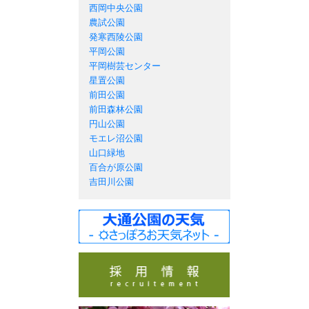
西岡中央公園
農試公園
発寒西陵公園
平岡公園
平岡樹芸センター
星置公園
前田公園
前田森林公園
円山公園
モエレ沼公園
山口緑地
百合が原公園
吉田川公園