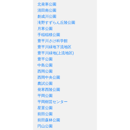
北発寒公園
清田南公園
創成川公園
滝野すずらん丘陵公園
月寒公園
手稲稲積公園
豊平川さけ科学館
豊平川緑地下流地区
豊平川緑地(上流地区)
豊平公園
中島公園
西岡公園
西岡中央公園
農試公園
発寒西陵公園
平岡公園
平岡樹芸センター
星置公園
前田公園
前田森林公園
円山公園