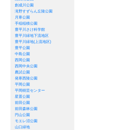
創成川公園
滝野すずらん丘陵公園
月寒公園
手稲稲積公園
豊平川さけ科学館
豊平川緑地下流地区
豊平川緑地(上流地区)
豊平公園
中島公園
西岡公園
西岡中央公園
農試公園
発寒西陵公園
平岡公園
平岡樹芸センター
星置公園
前田公園
前田森林公園
円山公園
モエレ沼公園
山口緑地