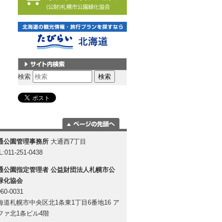
サイト内検索
検索
ページの一番上
通公園管理事務所
大通西7丁目
に移動
L:011-251-0438
通公園指定管理者
公益財団法人札幌市公
緑化協会
60-0031
海道札幌市中央区北1条東1丁目6番地16 ア
ファ北1条ビル4階