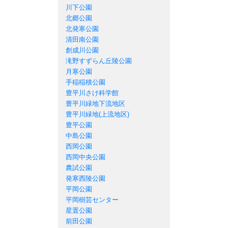
川下公園
北郷公園
北発寒公園
清田南公園
創成川公園
滝野すずらん丘陵公園
月寒公園
手稲稲積公園
豊平川さけ科学館
豊平川緑地下流地区
豊平川緑地(上流地区)
豊平公園
中島公園
西岡公園
西岡中央公園
農試公園
発寒西陵公園
平岡公園
平岡樹芸センター
星置公園
前田公園