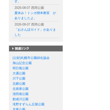
す。
2026-08-07 西岡公園
夏休み！トンボ標本教室 が
ありましたよ。
2026-08-07 西岡公園
「おさんぽガイド」がありま
した
札幌市の公園一覧
(公財)札幌市公園緑化協会
旭山記念公園
明日風公園
大通公園
川下公園
北郷公園
北発寒公園
清田南公園
創成川公園
滝野すずらん丘陵公園
月寒公園