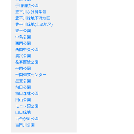
手稲稲積公園
豊平川さけ科学館
豊平川緑地下流地区
豊平川緑地(上流地区)
豊平公園
中島公園
西岡公園
西岡中央公園
農試公園
発寒西陵公園
平岡公園
平岡樹芸センター
星置公園
前田公園
前田森林公園
円山公園
モエレ沼公園
山口緑地
百合が原公園
吉田川公園