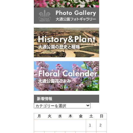
新着情報
新
着
月
火
水
木
金
土
日
情
報
1
2