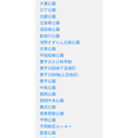
大通公園
川下公園
北郷公園
北発寒公園
清田南公園
創成川公園
滝野すずらん丘陵公園
月寒公園
手稲稲積公園
豊平川さけ科学館
豊平川緑地下流地区
豊平川緑地(上流地区)
豊平公園
中島公園
西岡公園
西岡中央公園
農試公園
発寒西陵公園
平岡公園
平岡樹芸センター
星置公園