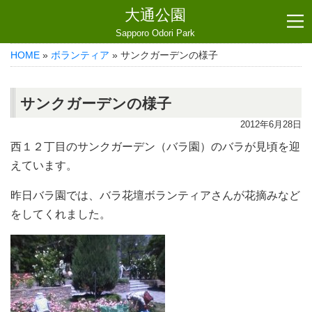
大通公園
Sapporo Odori Park
HOME
»
ボランティア
» サンクガーデンの様子
サンクガーデンの様子
2012年6月28日
西１２丁目のサンクガーデン（バラ園）のバラが見頃を迎
えています。
昨日バラ園では、バラ花壇ボランティアさんが花摘みなど
をしてくれました。