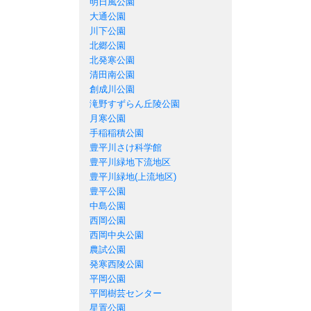
明日風公園
大通公園
川下公園
北郷公園
北発寒公園
清田南公園
創成川公園
滝野すずらん丘陵公園
月寒公園
手稲稲積公園
豊平川さけ科学館
豊平川緑地下流地区
豊平川緑地(上流地区)
豊平公園
中島公園
西岡公園
西岡中央公園
農試公園
発寒西陵公園
平岡公園
平岡樹芸センター
星置公園