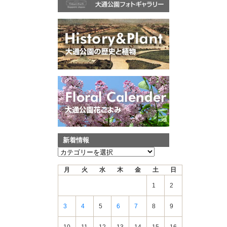
新着情報
新
着
月
火
水
木
金
土
日
情
報
1
2
3
4
5
6
7
8
9