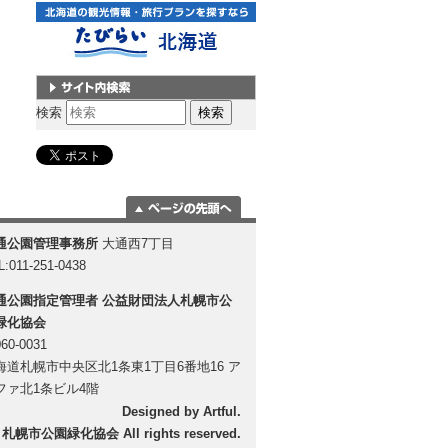
サイト内検索
検索
ページの一番上
通公園管理事務所
大通西7丁目
に移動
L:011-251-0438
通公園指定管理者
公益財団法人札幌市公
緑化協会
60-0031
海道札幌市中央区北1条東1丁目6番地16 ア
ファ北1条ビル4階
Designed by
Artful
.
 札幌市公園緑化協会 All rights reserved.