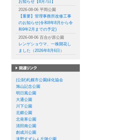
お知らせ【8月7日】
2026-08-06 平岡公園
【重要】管理事務所改修工事
のお知らせ(令和8年8月から令
和9年2月までの予定)
2026-08-06 百合が原公園
レンゲショウマ、一株開花し
ました（2026年8月6日）
札幌市の公園一覧
(公財)札幌市公園緑化協会
旭山記念公園
明日風公園
大通公園
川下公園
北郷公園
北発寒公園
清田南公園
創成川公園
滝野すずらん丘陵公園