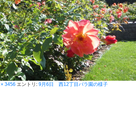
 × 3456
エントリ:
9月6日 西12丁目バラ園の様子