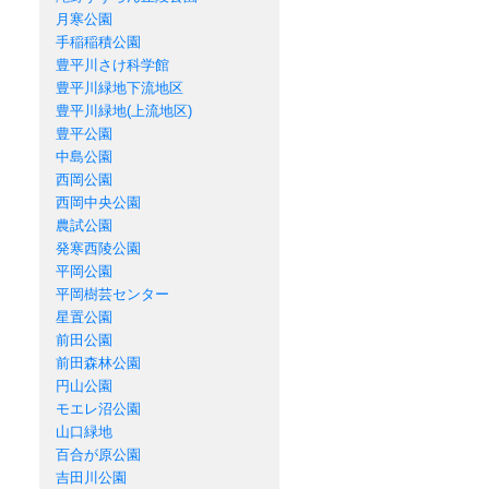
月寒公園
手稲稲積公園
豊平川さけ科学館
豊平川緑地下流地区
豊平川緑地(上流地区)
豊平公園
中島公園
西岡公園
西岡中央公園
農試公園
発寒西陵公園
平岡公園
平岡樹芸センター
星置公園
前田公園
前田森林公園
円山公園
モエレ沼公園
山口緑地
百合が原公園
吉田川公園