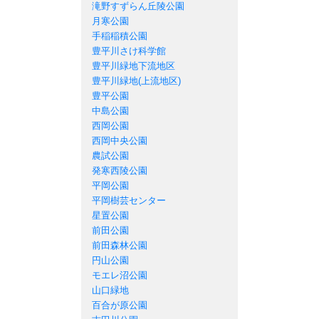
滝野すずらん丘陵公園
月寒公園
手稲稲積公園
豊平川さけ科学館
豊平川緑地下流地区
豊平川緑地(上流地区)
豊平公園
中島公園
西岡公園
西岡中央公園
農試公園
発寒西陵公園
平岡公園
平岡樹芸センター
星置公園
前田公園
前田森林公園
円山公園
モエレ沼公園
山口緑地
百合が原公園