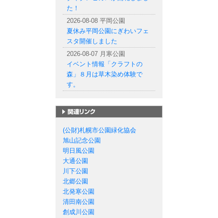
た！
2026-08-08 平岡公園
夏休み平岡公園にぎわいフェ
スタ開催しました
2026-08-07 月寒公園
イベント情報「クラフトの
森」８月は草木染め体験で
す。
札幌市の公園一覧
(公財)札幌市公園緑化協会
旭山記念公園
明日風公園
大通公園
川下公園
北郷公園
北発寒公園
清田南公園
創成川公園