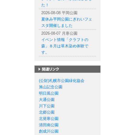
た！
2026-08-08 平岡公園
夏休み平岡公園にぎわいフェ
スタ開催しました
2026-08-07 月寒公園
イベント情報「クラフトの
森」８月は草木染め体験で
す。
札幌市の公園一覧
(公財)札幌市公園緑化協会
旭山記念公園
明日風公園
大通公園
川下公園
北郷公園
北発寒公園
清田南公園
創成川公園