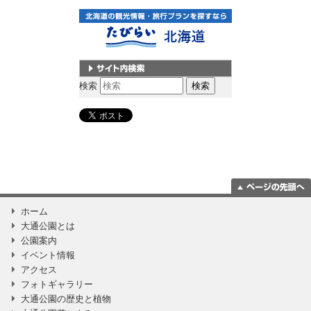
サイト内検索
検索
ページの一番上
ホーム
に移動
大通公園とは
公園案内
イベント情報
アクセス
フォトギャラリー
大通公園の歴史と植物