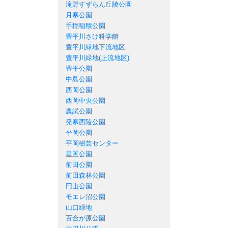
滝野すずらん丘陵公園
月寒公園
手稲稲積公園
豊平川さけ科学館
豊平川緑地下流地区
豊平川緑地(上流地区)
豊平公園
中島公園
西岡公園
西岡中央公園
農試公園
発寒西陵公園
平岡公園
平岡樹芸センター
星置公園
前田公園
前田森林公園
円山公園
モエレ沼公園
山口緑地
百合が原公園