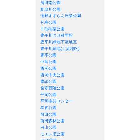
清田南公園
創成川公園
滝野すずらん丘陵公園
月寒公園
手稲稲積公園
豊平川さけ科学館
豊平川緑地下流地区
豊平川緑地(上流地区)
豊平公園
中島公園
西岡公園
西岡中央公園
農試公園
発寒西陵公園
平岡公園
平岡樹芸センター
星置公園
前田公園
前田森林公園
円山公園
モエレ沼公園