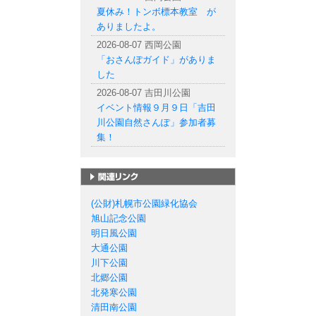
夏休み！トンボ標本教室 が
ありましたよ。
2026-08-07 西岡公園
「おさんぽガイド」がありま
した
2026-08-07 吉田川公園
イベント情報９月９日「吉田
川公園自然さんぽ」参加者募
集！
札幌市の公園一覧
(公財)札幌市公園緑化協会
旭山記念公園
明日風公園
大通公園
川下公園
北郷公園
北発寒公園
清田南公園