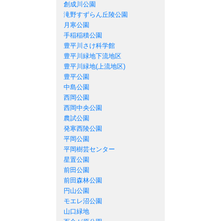
創成川公園
滝野すずらん丘陵公園
月寒公園
手稲稲積公園
豊平川さけ科学館
豊平川緑地下流地区
豊平川緑地(上流地区)
豊平公園
中島公園
西岡公園
西岡中央公園
農試公園
発寒西陵公園
平岡公園
平岡樹芸センター
星置公園
前田公園
前田森林公園
円山公園
モエレ沼公園
山口緑地