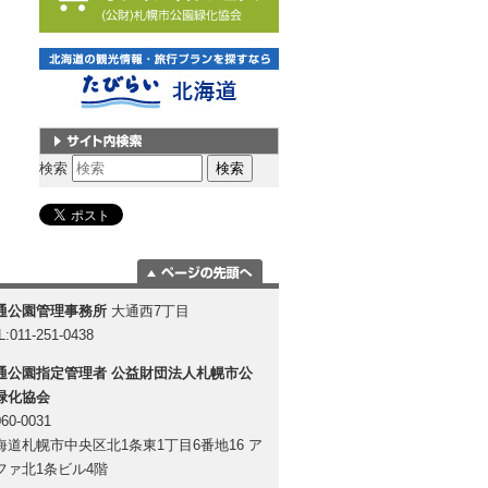
サイト内検索
検索
ページの一番上
通公園管理事務所
大通西7丁目
に移動
L:011-251-0438
通公園指定管理者
公益財団法人札幌市公
緑化協会
60-0031
海道札幌市中央区北1条東1丁目6番地16 ア
ファ北1条ビル4階