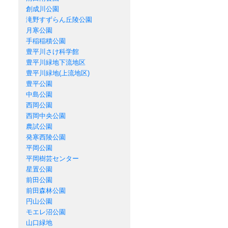
創成川公園
滝野すずらん丘陵公園
月寒公園
手稲稲積公園
豊平川さけ科学館
豊平川緑地下流地区
豊平川緑地(上流地区)
豊平公園
中島公園
西岡公園
西岡中央公園
農試公園
発寒西陵公園
平岡公園
平岡樹芸センター
星置公園
前田公園
前田森林公園
円山公園
モエレ沼公園
山口緑地