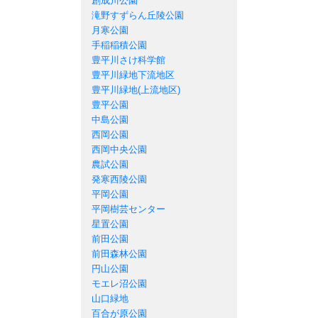
創成川公園
滝野すずらん丘陵公園
月寒公園
手稲稲積公園
豊平川さけ科学館
豊平川緑地下流地区
豊平川緑地(上流地区)
豊平公園
中島公園
西岡公園
西岡中央公園
農試公園
発寒西陵公園
平岡公園
平岡樹芸センター
星置公園
前田公園
前田森林公園
円山公園
モエレ沼公園
山口緑地
百合が原公園