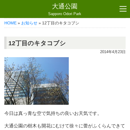
大通公園
Sapporo Odori Park
HOME
»
お知らせ
» 12丁目のキタコブシ
12丁目のキタコブシ
2014年4月23日
今日は真っ青な空で気持ちの良いお天気です。
大通公園の樹木も開花にむけて徐々に蕾がふくらんできて