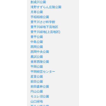
創成川公園
滝野すずらん丘陵公園
月寒公園
手稲稲積公園
豊平川さけ科学館
豊平川緑地下流地区
豊平川緑地(上流地区)
豊平公園
中島公園
西岡公園
西岡中央公園
農試公園
発寒西陵公園
平岡公園
平岡樹芸センター
星置公園
前田公園
前田森林公園
円山公園
モエレ沼公園
山口緑地