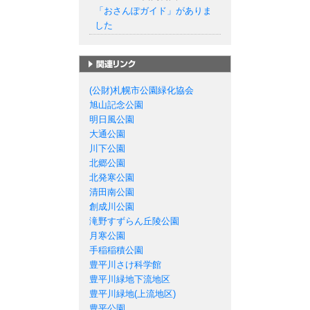
「おさんぽガイド」がありま
した
札幌市の公園一覧
(公財)札幌市公園緑化協会
旭山記念公園
明日風公園
大通公園
川下公園
北郷公園
北発寒公園
清田南公園
創成川公園
滝野すずらん丘陵公園
月寒公園
手稲稲積公園
豊平川さけ科学館
豊平川緑地下流地区
豊平川緑地(上流地区)
豊平公園