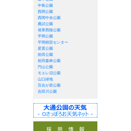
中島公園
西岡公園
西岡中央公園
農試公園
発寒西陵公園
平岡公園
平岡樹芸センター
星置公園
前田公園
前田森林公園
円山公園
モエレ沼公園
山口緑地
百合が原公園
吉田川公園