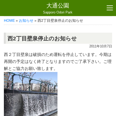
大通公園
Sapporo Odori Park
HOME
»
お知らせ
» 西2丁目壁泉停止のお知らせ
西2丁目壁泉停止のお知らせ
2011年10月7日
西２丁目壁泉は破損のため運転を停止しています。今期は
再開の予定はなく終了となりますのでご了承下さい。ご理
解とご協力お願い致します。