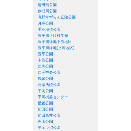
清田南公園
創成川公園
滝野すずらん丘陵公園
月寒公園
手稲稲積公園
豊平川さけ科学館
豊平川緑地下流地区
豊平川緑地(上流地区)
豊平公園
中島公園
西岡公園
西岡中央公園
農試公園
発寒西陵公園
平岡公園
平岡樹芸センター
星置公園
前田公園
前田森林公園
円山公園
モエレ沼公園