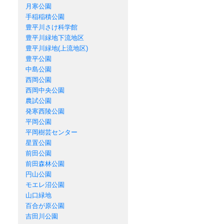
月寒公園
手稲稲積公園
豊平川さけ科学館
豊平川緑地下流地区
豊平川緑地(上流地区)
豊平公園
中島公園
西岡公園
西岡中央公園
農試公園
発寒西陵公園
平岡公園
平岡樹芸センター
星置公園
前田公園
前田森林公園
円山公園
モエレ沼公園
山口緑地
百合が原公園
吉田川公園