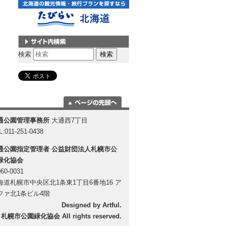
サイト内検索
検索
ページの一番上
通公園管理事務所
大通西7丁目
に移動
L:011-251-0438
通公園指定管理者
公益財団法人札幌市公
緑化協会
60-0031
海道札幌市中央区北1条東1丁目6番地16 ア
ファ北1条ビル4階
Designed by
Artful
.
 札幌市公園緑化協会 All rights reserved.