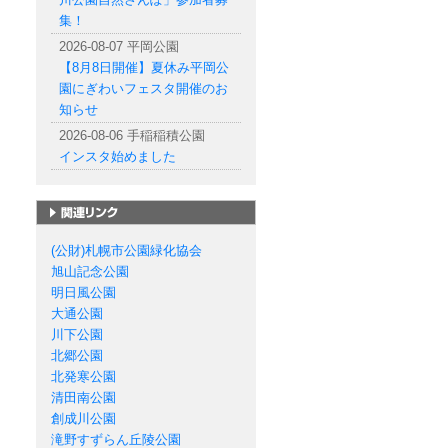
集！
2026-08-07 平岡公園
【8月8日開催】夏休み平岡公
園にぎわいフェスタ開催のお
知らせ
2026-08-06 手稲稲積公園
インスタ始めました
札幌市の公園一覧
(公財)札幌市公園緑化協会
旭山記念公園
明日風公園
大通公園
川下公園
北郷公園
北発寒公園
清田南公園
創成川公園
滝野すずらん丘陵公園