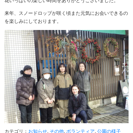
花いっぱいの楽しい時間をありがとうございました。
来年、スノードロップが咲く頃また元気にお会いできるの
を楽しみにしております。
カテゴリ：
お知らせ
,
その他
,
ボランティア
,
公園の様子