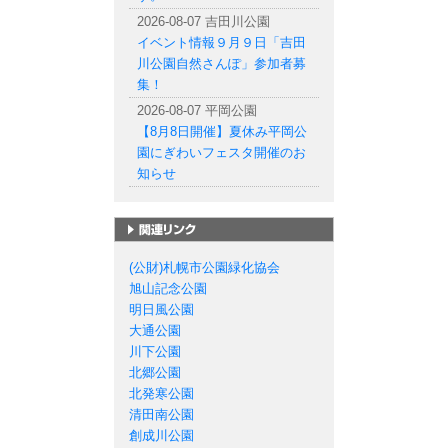
2026-08-07 吉田川公園
イベント情報９月９日「吉田
川公園自然さんぽ」参加者募
集！
2026-08-07 平岡公園
【8月8日開催】夏休み平岡公
園にぎわいフェスタ開催のお
知らせ
札幌市の公園一覧
(公財)札幌市公園緑化協会
旭山記念公園
明日風公園
大通公園
川下公園
北郷公園
北発寒公園
清田南公園
創成川公園