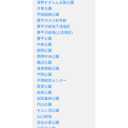
滝野すずらん丘陵公園
月寒公園
手稲稲積公園
豊平川さけ科学館
豊平川緑地下流地区
豊平川緑地(上流地区)
豊平公園
中島公園
西岡公園
西岡中央公園
農試公園
発寒西陵公園
平岡公園
平岡樹芸センター
星置公園
前田公園
前田森林公園
円山公園
モエレ沼公園
山口緑地
百合が原公園