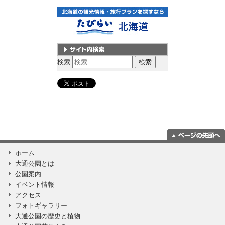
サイト内検索
検索
ページの一番上
ホーム
に移動
大通公園とは
公園案内
イベント情報
アクセス
フォトギャラリー
大通公園の歴史と植物