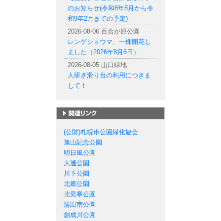
のお知らせ(令和8年8月から令
和9年2月までの予定)
2026-08-06 百合が原公園
レンゲショウマ、一株開花し
ました（2026年8月6日）
2026-08-05 山口緑地
人研ぎ滑り台の利用につきま
して！
札幌市の公園一覧
(公財)札幌市公園緑化協会
旭山記念公園
明日風公園
大通公園
川下公園
北郷公園
北発寒公園
清田南公園
創成川公園