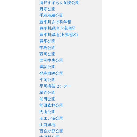
滝野すずらん丘陵公園
月寒公園
手稲稲積公園
豊平川さけ科学館
豊平川緑地下流地区
豊平川緑地(上流地区)
豊平公園
中島公園
西岡公園
西岡中央公園
農試公園
発寒西陵公園
平岡公園
平岡樹芸センター
星置公園
前田公園
前田森林公園
円山公園
モエレ沼公園
山口緑地
百合が原公園