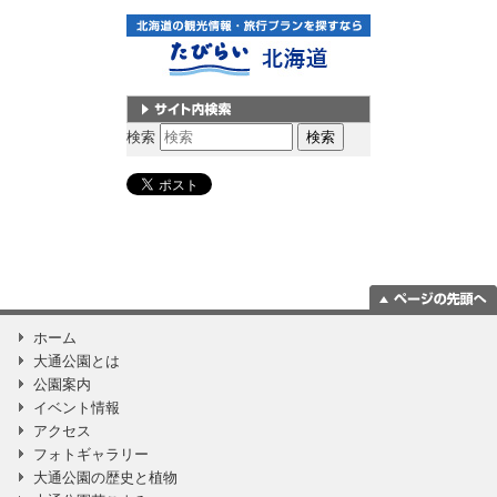
サイト内検索
検索
ページの一番上
ホーム
に移動
大通公園とは
公園案内
イベント情報
アクセス
フォトギャラリー
大通公園の歴史と植物