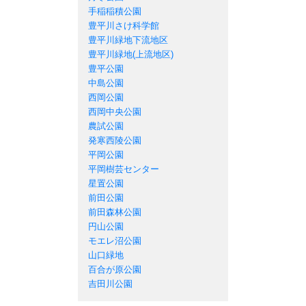
手稲稲積公園
豊平川さけ科学館
豊平川緑地下流地区
豊平川緑地(上流地区)
豊平公園
中島公園
西岡公園
西岡中央公園
農試公園
発寒西陵公園
平岡公園
平岡樹芸センター
星置公園
前田公園
前田森林公園
円山公園
モエレ沼公園
山口緑地
百合が原公園
吉田川公園