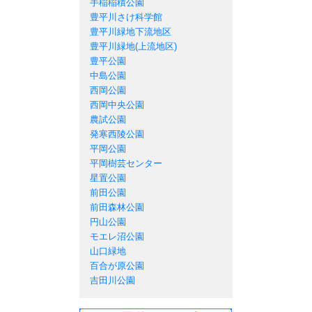
手稲稲積公園
豊平川さけ科学館
豊平川緑地下流地区
豊平川緑地(上流地区)
豊平公園
中島公園
西岡公園
西岡中央公園
農試公園
発寒西陵公園
平岡公園
平岡樹芸センター
星置公園
前田公園
前田森林公園
円山公園
モエレ沼公園
山口緑地
百合が原公園
吉田川公園