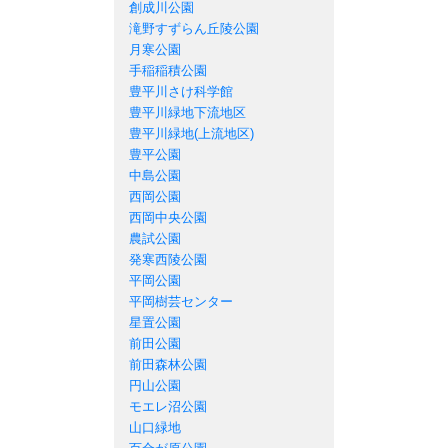
創成川公園
滝野すずらん丘陵公園
月寒公園
手稲稲積公園
豊平川さけ科学館
豊平川緑地下流地区
豊平川緑地(上流地区)
豊平公園
中島公園
西岡公園
西岡中央公園
農試公園
発寒西陵公園
平岡公園
平岡樹芸センター
星置公園
前田公園
前田森林公園
円山公園
モエレ沼公園
山口緑地