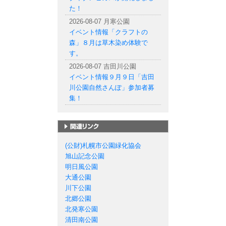
た！
2026-08-07 月寒公園
イベント情報「クラフトの
森」８月は草木染め体験で
す。
2026-08-07 吉田川公園
イベント情報９月９日「吉田
川公園自然さんぽ」参加者募
集！
札幌市の公園一覧
(公財)札幌市公園緑化協会
旭山記念公園
明日風公園
大通公園
川下公園
北郷公園
北発寒公園
清田南公園