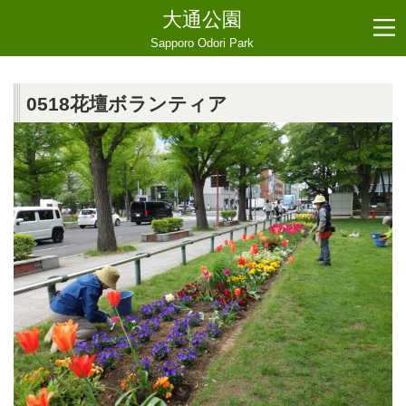
大通公園
Sapporo Odori Park
0518花壇ボランティア