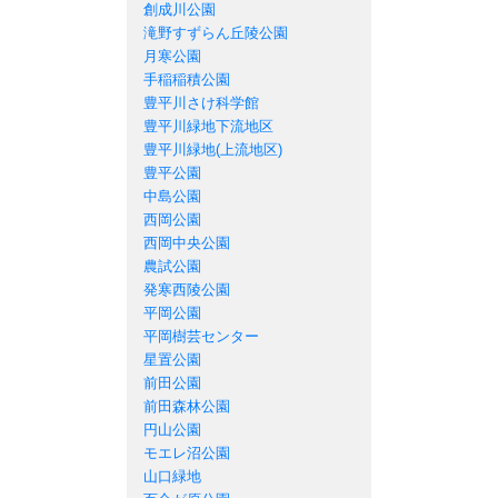
創成川公園
滝野すずらん丘陵公園
月寒公園
手稲稲積公園
豊平川さけ科学館
豊平川緑地下流地区
豊平川緑地(上流地区)
豊平公園
中島公園
西岡公園
西岡中央公園
農試公園
発寒西陵公園
平岡公園
平岡樹芸センター
星置公園
前田公園
前田森林公園
円山公園
モエレ沼公園
山口緑地