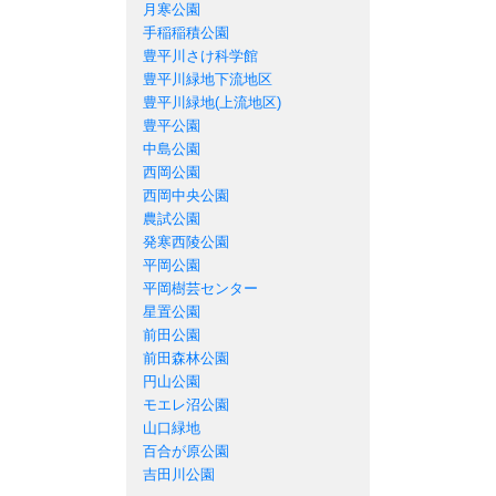
月寒公園
手稲稲積公園
豊平川さけ科学館
豊平川緑地下流地区
豊平川緑地(上流地区)
豊平公園
中島公園
西岡公園
西岡中央公園
農試公園
発寒西陵公園
平岡公園
平岡樹芸センター
星置公園
前田公園
前田森林公園
円山公園
モエレ沼公園
山口緑地
百合が原公園
吉田川公園