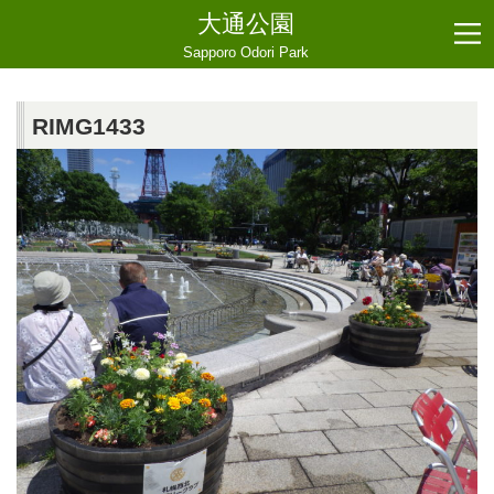
大通公園
Sapporo Odori Park
RIMG1433