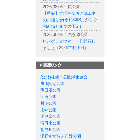
2026-08-06 平岡公園
【重要】管理事務所改修工事
のお知らせ(令和8年8月から令
和9年2月までの予定)
2026-08-06 百合が原公園
レンゲショウマ、一株開花し
ました（2026年8月6日）
札幌市の公園一覧
(公財)札幌市公園緑化協会
旭山記念公園
明日風公園
大通公園
川下公園
北郷公園
北発寒公園
清田南公園
創成川公園
滝野すずらん丘陵公園