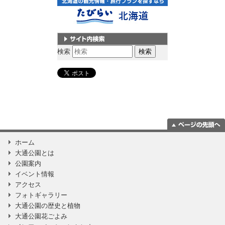
サイト内検索
検索
ページの一番上
ホーム
に移動
大通公園とは
公園案内
イベント情報
アクセス
フォトギャラリー
大通公園の歴史と植物
大通公園花ごよみ