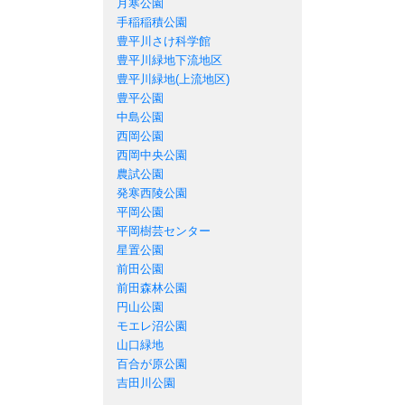
月寒公園
手稲稲積公園
豊平川さけ科学館
豊平川緑地下流地区
豊平川緑地(上流地区)
豊平公園
中島公園
西岡公園
西岡中央公園
農試公園
発寒西陵公園
平岡公園
平岡樹芸センター
星置公園
前田公園
前田森林公園
円山公園
モエレ沼公園
山口緑地
百合が原公園
吉田川公園