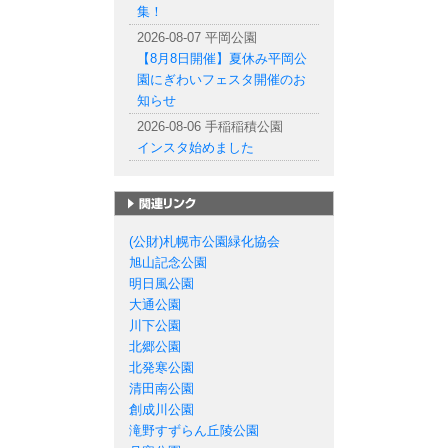
集！
2026-08-07 平岡公園
【8月8日開催】夏休み平岡公
園にぎわいフェスタ開催のお
知らせ
2026-08-06 手稲稲積公園
インスタ始めました
札幌市の公園一覧
(公財)札幌市公園緑化協会
旭山記念公園
明日風公園
大通公園
川下公園
北郷公園
北発寒公園
清田南公園
創成川公園
滝野すずらん丘陵公園