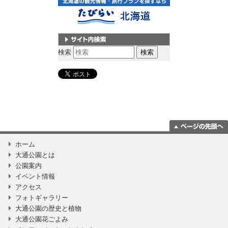
サイト内検索
検索
ページの一番上
ホーム
に移動
大通公園とは
公園案内
イベント情報
アクセス
フォトギャラリー
大通公園の歴史と植物
大通公園花ごよみ