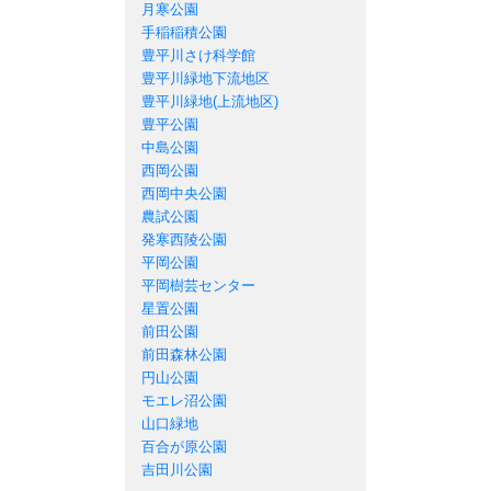
月寒公園
手稲稲積公園
豊平川さけ科学館
豊平川緑地下流地区
豊平川緑地(上流地区)
豊平公園
中島公園
西岡公園
西岡中央公園
農試公園
発寒西陵公園
平岡公園
平岡樹芸センター
星置公園
前田公園
前田森林公園
円山公園
モエレ沼公園
山口緑地
百合が原公園
吉田川公園