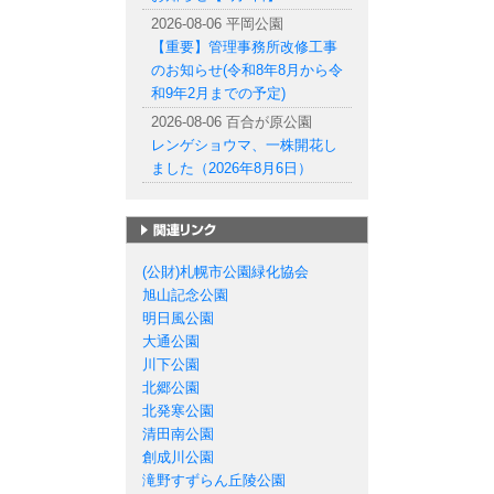
2026-08-06 平岡公園
【重要】管理事務所改修工事
のお知らせ(令和8年8月から令
和9年2月までの予定)
2026-08-06 百合が原公園
レンゲショウマ、一株開花し
ました（2026年8月6日）
札幌市の公園一覧
(公財)札幌市公園緑化協会
旭山記念公園
明日風公園
大通公園
川下公園
北郷公園
北発寒公園
清田南公園
創成川公園
滝野すずらん丘陵公園