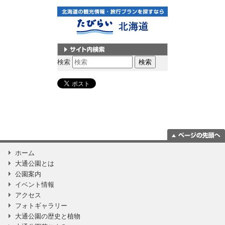
サイト内検索
検索
ページの一番上
ホーム
に移動
大通公園とは
公園案内
イベント情報
アクセス
フォトギャラリー
大通公園の歴史と植物