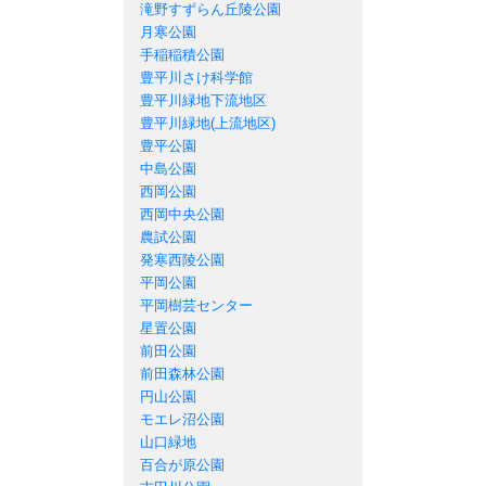
滝野すずらん丘陵公園
月寒公園
手稲稲積公園
豊平川さけ科学館
豊平川緑地下流地区
豊平川緑地(上流地区)
豊平公園
中島公園
西岡公園
西岡中央公園
農試公園
発寒西陵公園
平岡公園
平岡樹芸センター
星置公園
前田公園
前田森林公園
円山公園
モエレ沼公園
山口緑地
百合が原公園