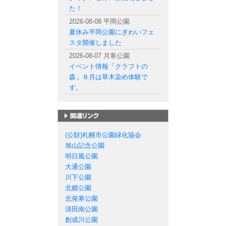
た！
2026-08-08 平岡公園
夏休み平岡公園にぎわいフェ
スタ開催しました
2026-08-07 月寒公園
イベント情報「クラフトの
森」８月は草木染め体験で
す。
札幌市の公園一覧
(公財)札幌市公園緑化協会
旭山記念公園
明日風公園
大通公園
川下公園
北郷公園
北発寒公園
清田南公園
創成川公園