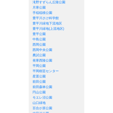
滝野すずらん丘陵公園
月寒公園
手稲稲積公園
豊平川さけ科学館
豊平川緑地下流地区
豊平川緑地(上流地区)
豊平公園
中島公園
西岡公園
西岡中央公園
農試公園
発寒西陵公園
平岡公園
平岡樹芸センター
星置公園
前田公園
前田森林公園
円山公園
モエレ沼公園
山口緑地
百合が原公園