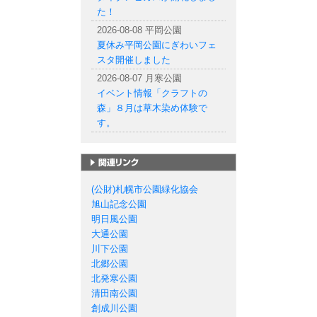
た！
2026-08-08 平岡公園
夏休み平岡公園にぎわいフェ
スタ開催しました
2026-08-07 月寒公園
イベント情報「クラフトの
森」８月は草木染め体験で
す。
札幌市の公園一覧
(公財)札幌市公園緑化協会
旭山記念公園
明日風公園
大通公園
川下公園
北郷公園
北発寒公園
清田南公園
創成川公園