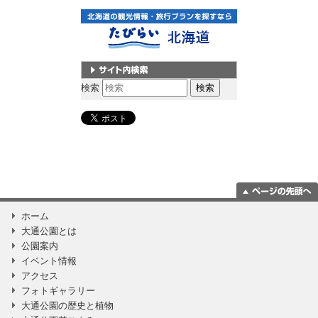
サイト内検索
検索
ページの一番上
ホーム
に移動
大通公園とは
公園案内
イベント情報
アクセス
フォトギャラリー
大通公園の歴史と植物