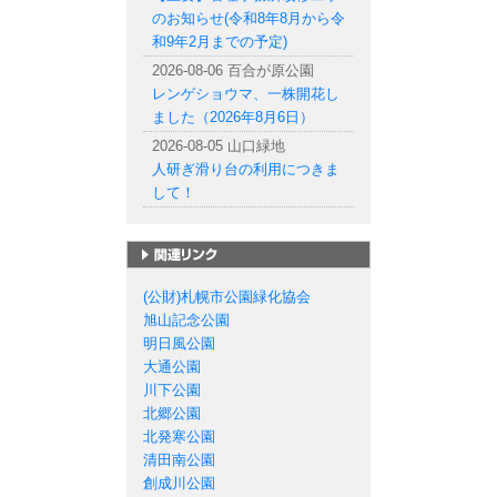
のお知らせ(令和8年8月から令
和9年2月までの予定)
2026-08-06 百合が原公園
レンゲショウマ、一株開花し
ました（2026年8月6日）
2026-08-05 山口緑地
人研ぎ滑り台の利用につきま
して！
札幌市の公園一覧
(公財)札幌市公園緑化協会
旭山記念公園
明日風公園
大通公園
川下公園
北郷公園
北発寒公園
清田南公園
創成川公園