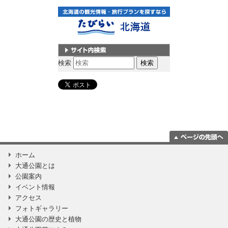
サイト内検索
検索
ページの一番上
ホーム
に移動
大通公園とは
公園案内
イベント情報
アクセス
フォトギャラリー
大通公園の歴史と植物