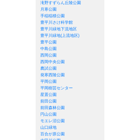
滝野すずらん丘陵公園
月寒公園
手稲稲積公園
豊平川さけ科学館
豊平川緑地下流地区
豊平川緑地(上流地区)
豊平公園
中島公園
西岡公園
西岡中央公園
農試公園
発寒西陵公園
平岡公園
平岡樹芸センター
星置公園
前田公園
前田森林公園
円山公園
モエレ沼公園
山口緑地
百合が原公園