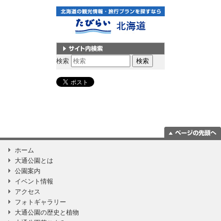
サイト内検索
検索
ページの一番上
ホーム
に移動
大通公園とは
公園案内
イベント情報
アクセス
フォトギャラリー
大通公園の歴史と植物