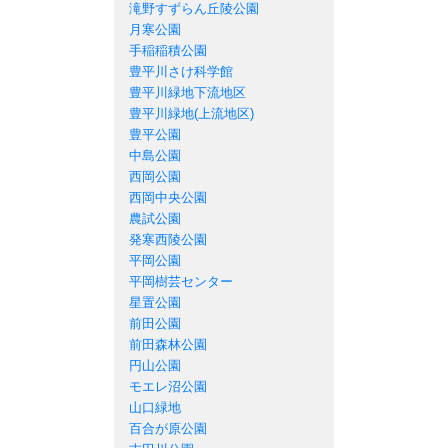
滝野すずらん丘陵公園
月寒公園
手稲稲積公園
豊平川さけ科学館
豊平川緑地下流地区
豊平川緑地(上流地区)
豊平公園
中島公園
西岡公園
西岡中央公園
農試公園
発寒西陵公園
平岡公園
平岡樹芸センター
星置公園
前田公園
前田森林公園
円山公園
モエレ沼公園
山口緑地
百合が原公園