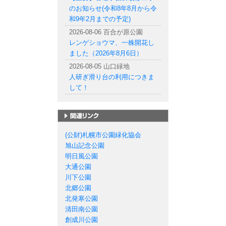
のお知らせ(令和8年8月から令
和9年2月までの予定)
2026-08-06 百合が原公園
レンゲショウマ、一株開花し
ました（2026年8月6日）
2026-08-05 山口緑地
人研ぎ滑り台の利用につきま
して！
札幌市の公園一覧
(公財)札幌市公園緑化協会
旭山記念公園
明日風公園
大通公園
川下公園
北郷公園
北発寒公園
清田南公園
創成川公園