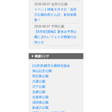
2026-08-07 吉田川公園
イベント情報９月９日「吉田
川公園自然さんぽ」参加者募
集！
2026-08-07 平岡公園
【8月8日開催】夏休み平岡公
園にぎわいフェスタ開催のお
知らせ
札幌市の公園一覧
(公財)札幌市公園緑化協会
旭山記念公園
明日風公園
大通公園
川下公園
北郷公園
北発寒公園
清田南公園
創成川公園