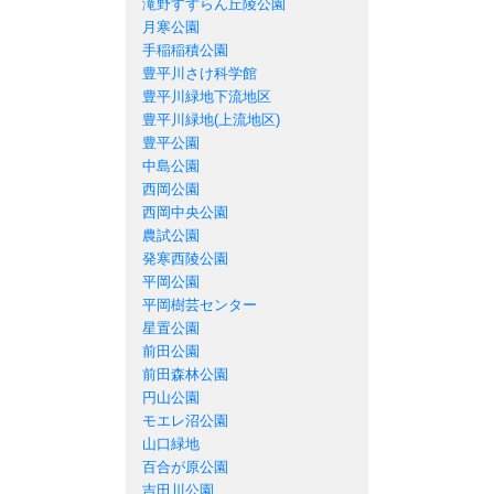
滝野すずらん丘陵公園
月寒公園
手稲稲積公園
豊平川さけ科学館
豊平川緑地下流地区
豊平川緑地(上流地区)
豊平公園
中島公園
西岡公園
西岡中央公園
農試公園
発寒西陵公園
平岡公園
平岡樹芸センター
星置公園
前田公園
前田森林公園
円山公園
モエレ沼公園
山口緑地
百合が原公園
吉田川公園