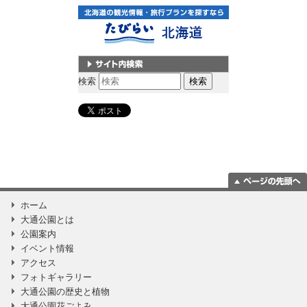
サイト内検索
検索
ページの一番上
ホーム
に移動
大通公園とは
公園案内
イベント情報
アクセス
フォトギャラリー
大通公園の歴史と植物
大通公園花ごよみ