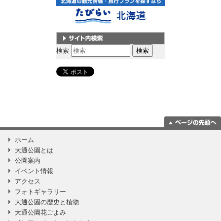
サイト内検索
検索
ページの一番上
ホーム
に移動
大通公園とは
公園案内
イベント情報
アクセス
フォトギャラリー
大通公園の歴史と植物
大通公園花ごよみ