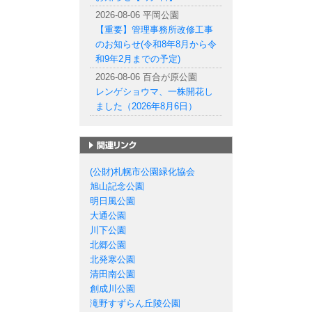
2026-08-06 平岡公園
【重要】管理事務所改修工事
のお知らせ(令和8年8月から令
和9年2月までの予定)
2026-08-06 百合が原公園
レンゲショウマ、一株開花し
ました（2026年8月6日）
札幌市の公園一覧
(公財)札幌市公園緑化協会
旭山記念公園
明日風公園
大通公園
川下公園
北郷公園
北発寒公園
清田南公園
創成川公園
滝野すずらん丘陵公園