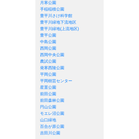
月寒公園
手稲稲積公園
豊平川さけ科学館
豊平川緑地下流地区
豊平川緑地(上流地区)
豊平公園
中島公園
西岡公園
西岡中央公園
農試公園
発寒西陵公園
平岡公園
平岡樹芸センター
星置公園
前田公園
前田森林公園
円山公園
モエレ沼公園
山口緑地
百合が原公園
吉田川公園