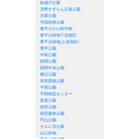
創成川公園
滝野すずらん丘陵公園
月寒公園
手稲稲積公園
豊平川さけ科学館
豊平川緑地下流地区
豊平川緑地(上流地区)
豊平公園
中島公園
西岡公園
西岡中央公園
農試公園
発寒西陵公園
平岡公園
平岡樹芸センター
星置公園
前田公園
前田森林公園
円山公園
モエレ沼公園
山口緑地