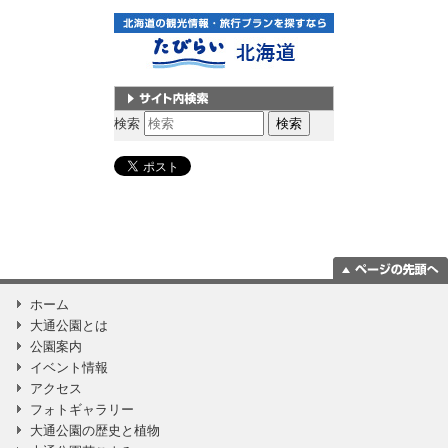
サイト内検索
検索
ページの一番上
ホーム
に移動
大通公園とは
公園案内
イベント情報
アクセス
フォトギャラリー
大通公園の歴史と植物