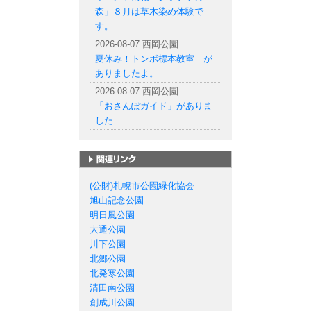
森」８月は草木染め体験で
す。
2026-08-07 西岡公園
夏休み！トンボ標本教室 が
ありましたよ。
2026-08-07 西岡公園
「おさんぽガイド」がありま
した
札幌市の公園一覧
(公財)札幌市公園緑化協会
旭山記念公園
明日風公園
大通公園
川下公園
北郷公園
北発寒公園
清田南公園
創成川公園