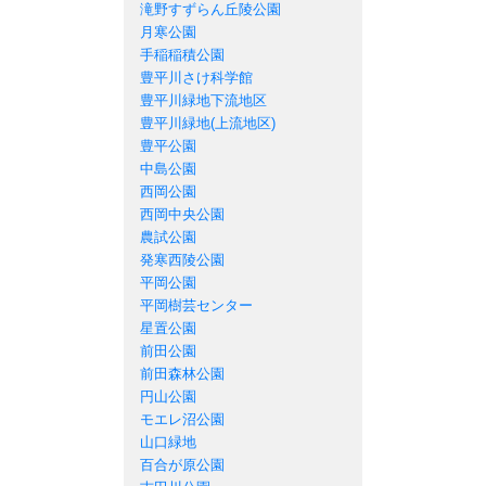
滝野すずらん丘陵公園
月寒公園
手稲稲積公園
豊平川さけ科学館
豊平川緑地下流地区
豊平川緑地(上流地区)
豊平公園
中島公園
西岡公園
西岡中央公園
農試公園
発寒西陵公園
平岡公園
平岡樹芸センター
星置公園
前田公園
前田森林公園
円山公園
モエレ沼公園
山口緑地
百合が原公園