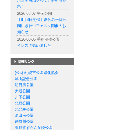
集！
2026-08-07 平岡公園
【8月8日開催】夏休み平岡公
園にぎわいフェスタ開催のお
知らせ
2026-08-06 手稲稲積公園
インスタ始めました
札幌市の公園一覧
(公財)札幌市公園緑化協会
旭山記念公園
明日風公園
大通公園
川下公園
北郷公園
北発寒公園
清田南公園
創成川公園
滝野すずらん丘陵公園