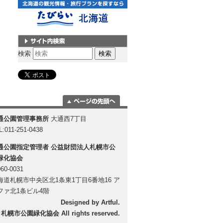
サイト内検索
検索
ページの一番上
通公園管理事務所
大通西7丁目
に移動
L:011-251-0438
通公園指定管理者
公益財団法人札幌市公
緑化協会
60-0031
海道札幌市中央区北1条東1丁目6番地16 ア
ファ北1条ビル4階
Designed by
Artful
.
 札幌市公園緑化協会 All rights reserved.