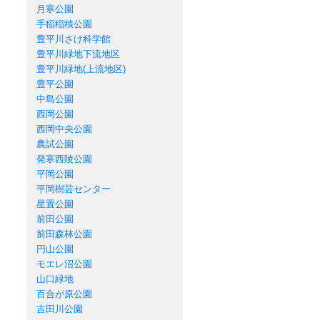
月寒公園
手稲稲積公園
豊平川さけ科学館
豊平川緑地下流地区
豊平川緑地(上流地区)
豊平公園
中島公園
西岡公園
西岡中央公園
農試公園
発寒西陵公園
平岡公園
平岡樹芸センター
星置公園
前田公園
前田森林公園
円山公園
モエレ沼公園
山口緑地
百合が原公園
吉田川公園