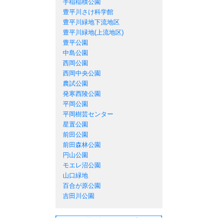
手稲稲積公園
豊平川さけ科学館
豊平川緑地下流地区
豊平川緑地(上流地区)
豊平公園
中島公園
西岡公園
西岡中央公園
農試公園
発寒西陵公園
平岡公園
平岡樹芸センター
星置公園
前田公園
前田森林公園
円山公園
モエレ沼公園
山口緑地
百合が原公園
吉田川公園