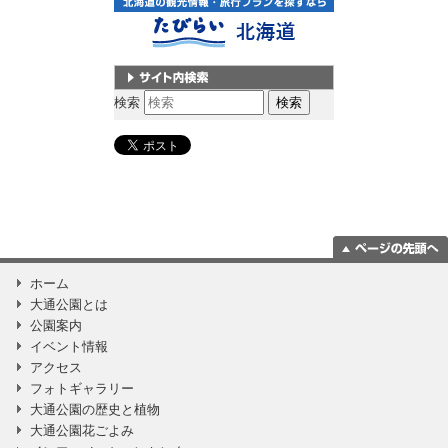
サイト内検索
検索
ページの一番上
ホーム
に移動
大通公園とは
公園案内
イベント情報
アクセス
フォトギャラリー
大通公園の歴史と植物
大通公園花ごよみ