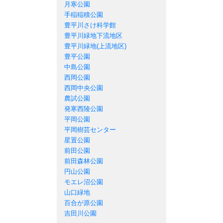
月寒公園
手稲稲積公園
豊平川さけ科学館
豊平川緑地下流地区
豊平川緑地(上流地区)
豊平公園
中島公園
西岡公園
西岡中央公園
農試公園
発寒西陵公園
平岡公園
平岡樹芸センター
星置公園
前田公園
前田森林公園
円山公園
モエレ沼公園
山口緑地
百合が原公園
吉田川公園