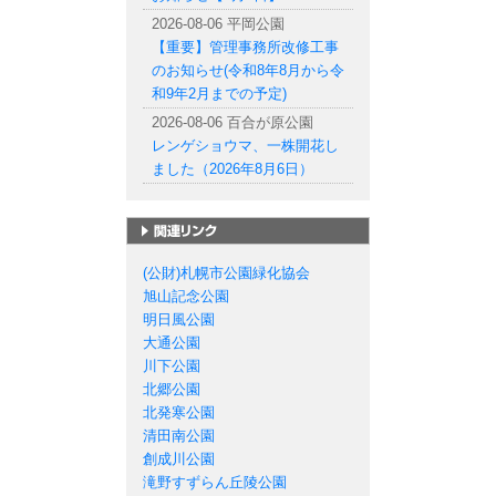
2026-08-06 平岡公園
【重要】管理事務所改修工事
のお知らせ(令和8年8月から令
和9年2月までの予定)
2026-08-06 百合が原公園
レンゲショウマ、一株開花し
ました（2026年8月6日）
札幌市の公園一覧
(公財)札幌市公園緑化協会
旭山記念公園
明日風公園
大通公園
川下公園
北郷公園
北発寒公園
清田南公園
創成川公園
滝野すずらん丘陵公園