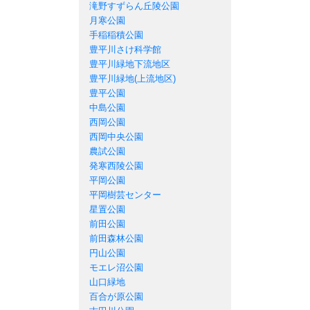
滝野すずらん丘陵公園
月寒公園
手稲稲積公園
豊平川さけ科学館
豊平川緑地下流地区
豊平川緑地(上流地区)
豊平公園
中島公園
西岡公園
西岡中央公園
農試公園
発寒西陵公園
平岡公園
平岡樹芸センター
星置公園
前田公園
前田森林公園
円山公園
モエレ沼公園
山口緑地
百合が原公園