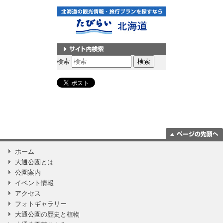
サイト内検索
検索
ページの一番上
ホーム
に移動
大通公園とは
公園案内
イベント情報
アクセス
フォトギャラリー
大通公園の歴史と植物